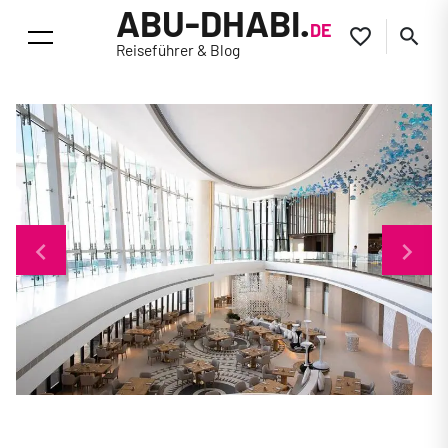
ABU-DHABI.
DE


Reiseführer & Blog
keyboard_arrow_left
keyboard_arrow_right