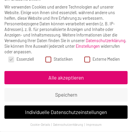
Wir verwenden Cookies und andere Technologien auf unserer
Website. Einige von ihnen sind essenziell, während andere uns
keyboard_arrow_left
keyboard_arrow_right
helfen, diese Website und Ihre Erfahrung zu verbessern.
Personenbezogene Daten können verarbeitet werden (z. B. IP-
Adressen), z. B. für personalisierte Anzeigen und Inhalte oder
Anzeigen- und Inhaltsmessung.
Weitere Informationen über die
Verwendung Ihrer Daten finden Sie in unserer
Datenschutzerklärung
.
Beirut Sur Mer
Sie können Ihre Auswahl jederzeit unter
Einstellungen
widerrufen
oder anpassen.
Das Beirut Sur Mer ist ein libanesisches Restaurant
Datenschutzeinstellungen
Essenziell
Statistiken
Externe Medien
und vom Guide Michelin mit dem Bib Gourmand
ausgezeichnet.
Alle akzeptieren
...mehr erfahren
Speichern
Alle Aktivitäten »
Individuelle Datenschutzeinstellungen
Cookie-Details
Datenschutzerklärung
Impressum
Datenschutzeinstellungen