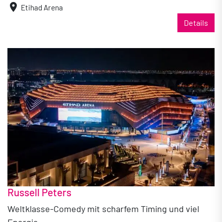
location_on
Etihad Arena
Details
Russell Peters
Weltklasse-Comedy mit scharfem Timing und viel
Energie.