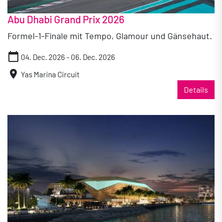
Abu Dhabi Grand Prix 2026
Formel-1-Finale mit Tempo, Glamour und Gänsehaut.
calendar_today
04. Dec. 2026 - 06. Dec. 2026
location_on
Yas Marina Circuit
Details