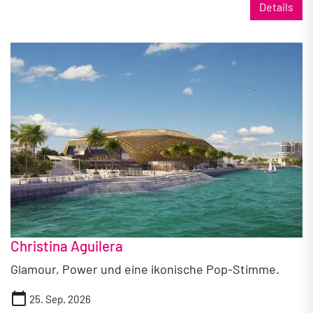
Details
Christina Aguilera
Glamour, Power und eine ikonische Pop-Stimme.
calendar_today
25. Sep. 2026