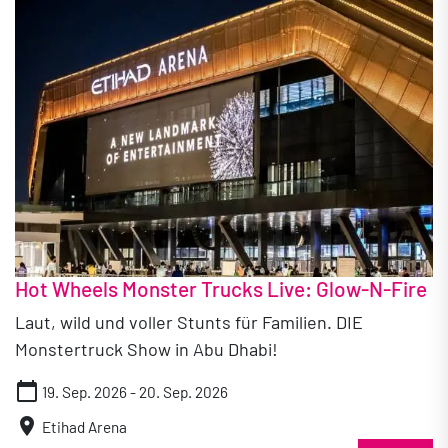
Hot Wheels Monster Trucks Live: Glow-N-Fire
Laut, wild und voller Stunts für Familien. DIE
Monstertruck Show in Abu Dhabi!
calendar_today
19. Sep. 2026 - 20. Sep. 2026
location_on
Etihad Arena