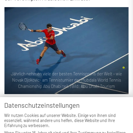
Jährlich nehmen viele der besten Tennisprofis der Welt – wie
Novak Djokovic- am Tennisturnier der Mubdala World Tennis
Chamionship Abu Dhabi teil. | Bild: Abu Dhabi Tourism
Datenschutzeinstellungen
Wir nutzen Cookies auf unserer Website. Einige von ihnen sind
essenziell, während andere uns helfen, diese Website und Ihre
Erfahrung zu verbessern.
War diese Seite hilfreich?
Wenn Sie unter 16 Jahre alt sind und Ihre Zustimmung zu freiwilligen