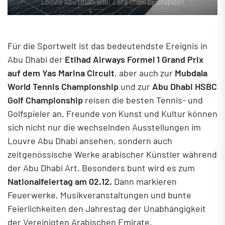
Louvre Abu Dhabi Bild: Zalfa Imani by unsplash
Für die Sportwelt ist das bedeutendste Ereignis in
Abu Dhabi der
Etihad Airways Formel 1 Grand Prix
auf dem Yas Marina Circuit
, aber auch zur
Mubdala
World Tennis Championship
und zur
Abu Dhabi HSBC
Golf Championship
reisen die besten Tennis- und
Golfspieler an. Freunde von Kunst und Kultur können
sich nicht nur die wechselnden Ausstellungen im
Louvre Abu Dhabi ansehen, sondern auch
zeitgenössische Werke arabischer Künstler während
der Abu Dhabi Art. Besonders bunt wird es zum
Nationalfeiertag am 02.12.
Dann markieren
Feuerwerke, Musikveranstaltungen und bunte
Feierlichkeiten den Jahrestag der Unabhängigkeit
der Vereinigten Arabischen Emirate.