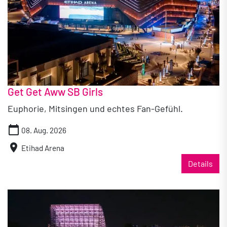
Get Get Aww SB Girls
Euphorie, Mitsingen und echtes Fan-Gefühl.
calendar_today
08. Aug. 2026
location_on
Etihad Arena
Details