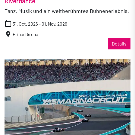
Riverdance
Tanz, Musik und ein weltberühmtes Bühnenerlebnis.
calendar_today
31. Oct. 2026 - 01. Nov. 2026
location_on
Etihad Arena
Details