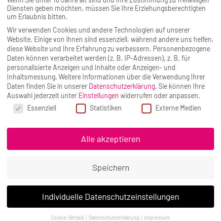
Diensten geben möchten, müssen Sie Ihre Erziehungsberechtigten
Ja
Nein
um Erlaubnis bitten.
Wir verwenden Cookies und andere Technologien auf unserer
Website. Einige von ihnen sind essenziell, während andere uns helfen,
Neues aus dem
Abu Dhabi BLOG
diese Website und Ihre Erfahrung zu verbessern.
Personenbezogene
Daten können verarbeitet werden (z. B. IP-Adressen), z. B. für
personalisierte Anzeigen und Inhalte oder Anzeigen- und
Inhaltsmessung.
Weitere Informationen über die Verwendung Ihrer
Daten finden Sie in unserer
Datenschutzerklärung
.
Sie können Ihre
Auswahl jederzeit unter
Einstellungen
widerrufen oder anpassen.
Datenschutzeinstellungen
Essenziell
Statistiken
Externe Medien
Alle akzeptieren
keyboard_arrow_left
keyboard_arrow_right
ALLGEMEINES
Speichern
Etihad Rail: Abu Dhabi ist die neue
Drehscheibe für Zugreisen in den VAE
Individuelle Datenschutzeinstellungen
Seit Ende Juni 2026 sind die ersten Passagierzüge
Cookie-Details
Datenschutzerklärung
Impressum