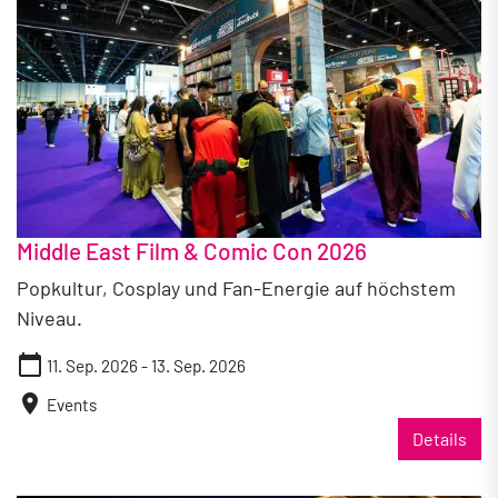
Middle East Film & Comic Con 2026
Popkultur, Cosplay und Fan-Energie auf höchstem
Niveau.
calendar_today
11. Sep. 2026 - 13. Sep. 2026
location_on
Events
Details