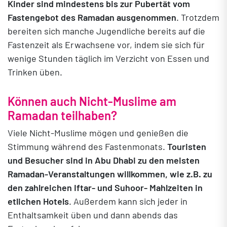
Kinder sind mindestens bis zur Pubertät vom
Fastengebot des Ramadan ausgenommen
. Trotzdem
bereiten sich manche Jugendliche bereits auf die
Fastenzeit als Erwachsene vor, indem sie sich für
wenige Stunden täglich im Verzicht von Essen und
Trinken üben.
Können auch Nicht-Muslime am
Ramadan teilhaben?
Viele Nicht-Muslime mögen
und genießen
die
Stimmung während des Fastenmonats.
Touristen
und Besucher
sind in
Abu Dhabi
zu
den meiste
n
Ramadan-
Veranstaltungen willkomme
n
, wie z.B.
zu
d
en zahlreichen
Iftar- und Suhoor- Mahlzeiten in
etlichen Hote
ls
. Außerd
em kann sich jeder in
Enthaltsamkeit üben und dann abends das