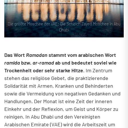
Die größte Moschee der VAE: Die Scheich Zayed Moschee in Abu
Dhabi
Das Wort
Ramadan
stammt vom arabischen Wort
ramida
bzw.
ar-ramad
ab und bedeutet soviel wie
Trockenheit oder sehr starke Hitze
. Im Zentrum
stehen das religiöse Gebet, die praktizierende
Solidarität mit Armen, Kranken und Behinderten
sowie die Vermeidung von negativen Gedanken und
Handlungen. Der Monat ist eine Zeit der inneren
Einkehr und der Reflexion, um Geist und Körper zu
reinigen. In Abu Dhabi und den Vereinigten
Arabischen Emirate (VAE) wird die Arbeitszeit um