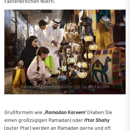
Fastenbrechen feiern.
Ramadan ist eine besinnliche Zeit für alle Familien
Grußformeln wie „
Ramadan Kareem
“ (Haben Sie
einen großzügigen Ramadan) oder
Iftar Shahy
(guter Iftar) werden an Ramadan gerne und oft