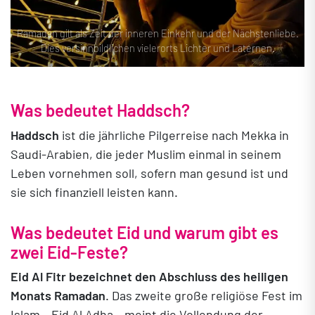
Ramadan gilt als Zeit der inneren Einkehr und der Nächstenliebe.
Dies versinnbildlichen vielerorts Lichter und Laternen.
W
as bedeutet
Ha
ddsch
?
Haddsch
is
t die jährliche Pilgerreise nach Mekka in
Saudi-Arabien, die jeder Muslim einmal in seinem
Leben vornehmen soll, sofern man gesund ist und
sie sich finanziell leisten kann.
W
as bedeutet
Eid
und warum gibt es
zwei Eid-Feste?
Eid Al Fitr
bezeichnet den Abschluss des heiligen
Monats Ramadan
. Das zweite große religiöse Fest im
Islam –
Eid Al Adha –
meint die Vollendung der