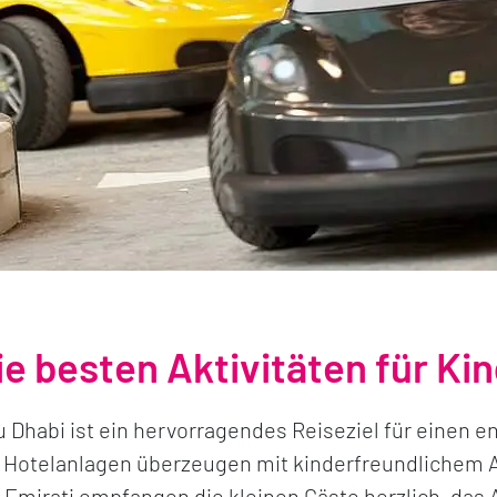
ie besten Aktivitäten für Ki
 Dhabi ist ein hervorragendes Reiseziel für einen e
 Hotelanlagen überzeugen mit kinderfreundlichem A
 Emirati empfangen die kleinen Gäste herzlich, das