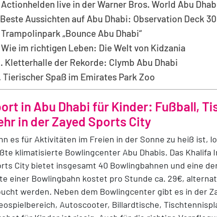
Actionhelden live in der Warner Bros. World Abu Dhab
Beste Aussichten auf Abu Dhabi: Observation Deck 3
Trampolinpark „Bounce Abu Dhabi“
Wie im richtigen Leben: Die Welt von Kidzania
Kletterhalle der Rekorde: Clymb Abu Dhabi
Tierischer Spaß im Emirates Park Zoo
ort in Abu Dhabi für Kinder: Fußball, Ti
hr in der Zayed Sports City
n es für Aktivitäten im Freien in der Sonne zu heiß ist, l
ßte klimatisierte Bowlingcenter Abu Dhabis. Das Khalifa 
rts City bietet insgesamt 40 Bowlingbahnen und eine de
te einer Bowlingbahn kostet pro Stunde ca. 29€, alternat
ucht werden. Neben dem Bowlingcenter gibt es in der Za
eospielbereich, Autoscooter, Billardtische, Tischtennispl