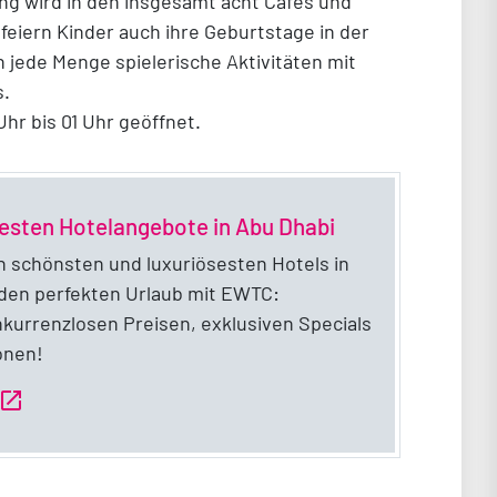
gung wird in den insgesamt acht Cafés und
feiern Kinder auch ihre Geburtstage in der
 jede Menge spielerische Aktivitäten mit
s.
Uhr bis 01 Uhr geöffnet.
esten Hotelangebote in Abu Dhabi
n schönsten und luxuriösesten Hotels in
 den perfekten Urlaub mit EWTC:
nkurrenzlosen Preisen, exklusiven Specials
onen!
pen_in_new