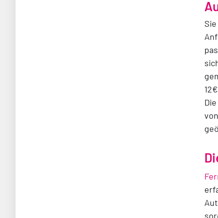
Au
Sie
Anf
pas
sic
gem
12€
Die
von
geö
Di
Fer
erf
Aut
sor