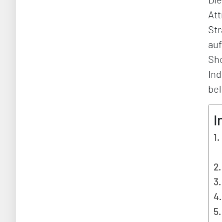
Att
Str
au
Sho
Ind
bel
I