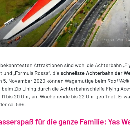
Blick auf die Ferrari World 
 bekanntesten Attraktionen sind wohl die Achterbahn „Fl
t und „Formula Rossa“, die
schnellste Achterbahn der We
 5. November 2020 können Wagemutige beim
Roof Walk
 beim Zip Lining durch die Achterbahnschleife Flying Aces 
 11 bis 20 Uhr, am Wochenende bis 22 Uhr geöffnet. Erwa
der ca. 56€.
sserspaß für die ganze Familie: Yas W