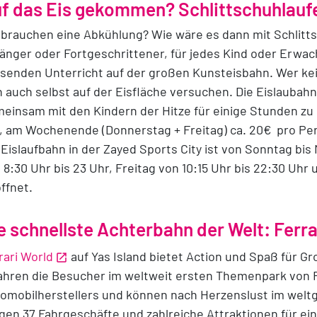
f das Eis gekommen? Schlittschuhlaufe
 brauchen eine Abkühlung? Wie wäre es dann mit Schlitt
änger oder Fortgeschrittener, für jedes Kind oder Erwa
senden Unterricht auf der großen Kunsteisbahn. Wer ke
h auch selbst auf der Eisfläche versuchen. Die Eislaubahn 
einsam mit den Kindern der Hitze für einige Stunden zu e
, am Wochenende (Donnerstag + Freitag) ca. 20€ pro Pe
 Eislaufbahn in der Zayed Sports City ist von Sonntag bi
 8:30 Uhr bis 23 Uhr, Freitag von 10:15 Uhr bis 22:30 Uhr
ffnet.
e schnellste Achterbahn der Welt: Ferr
rari World
auf Yas Island bietet Action und Spaß für G
ahren die Besucher im weltweit ersten Themenpark von F
omobilherstellers und können nach Herzenslust im welt
gen 37 Fahrgeschäfte und zahlreiche Attraktionen für ei