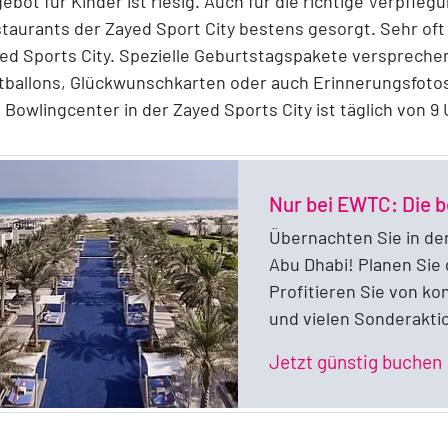
ebot für Kinder ist riesig. Auch für die richtige Verpfle
taurants der Zayed Sport City bestens gesorgt. Sehr oft 
ed Sports City. Spezielle Geburtstagspakete versprechen
tballons, Glückwunschkarten oder auch Erinnerungsfoto
 Bowlingcenter in der Zayed Sports City ist täglich von 9 
Nur bei EWTC: Die b
Übernachten Sie in de
Abu Dhabi! Planen Sie
Profitieren Sie von ko
und vielen Sonderakti
o
Jetzt günstig buchen