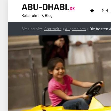
ABU-DHABI.
DE
Sehe
home
Reiseführer & Blog
Sie sind hier:
Startseite
»
Allgemeines
»
Die besten A