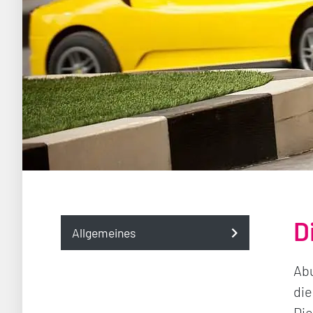
D
Allgemeines
Abu
die
Die