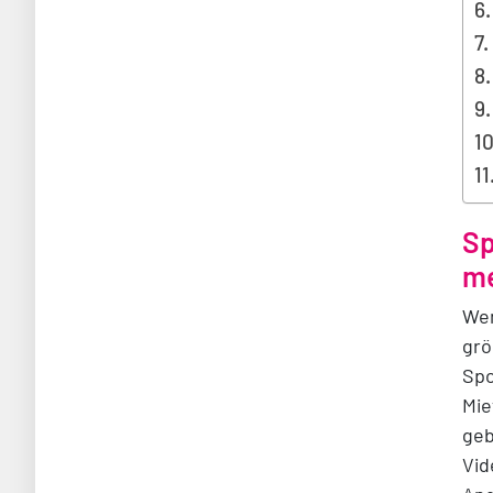
Sp
me
Wen
grö
Spo
Mie
geb
Vid