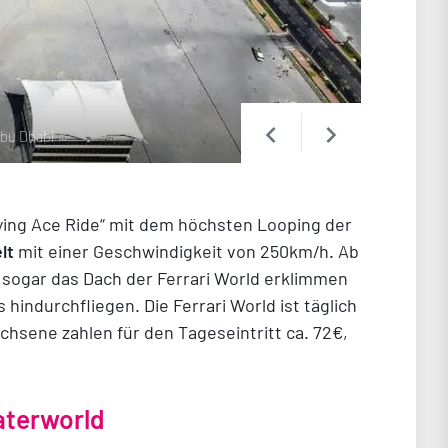
keyboard_arrow_left
keyboard_arrow_right
Abu Dhabi
ying Ace Ride“ mit dem höchsten Looping der
lt
mit einer Geschwindigkeit von 250km/h. Ab
sogar das Dach der Ferrari World erklimmen
hindurchfliegen. Die Ferrari World ist täglich
chsene zahlen für den Tageseintritt ca. 72€,
aterworld