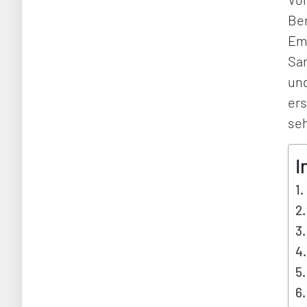
Ber
Emi
San
und
ers
seh
I