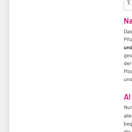
Na
Das
Pfl
und
ges
der
Mög
uns
Al
Nur
all
beg
die