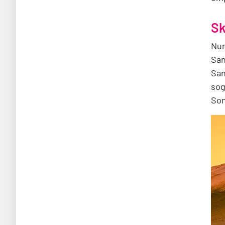
Sk
Nur
San
San
sog
Son