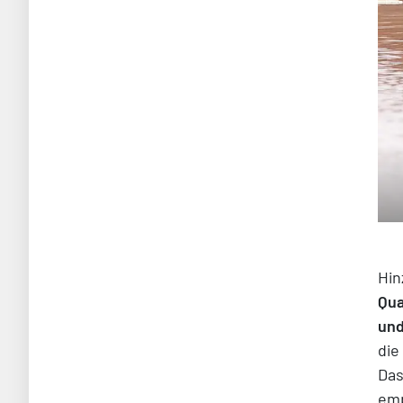
Hin
Qua
und
die
Das
emp