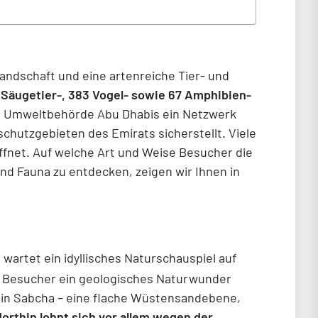
Landschaft und eine artenreiche Tier- und
 Säugetier-, 383 Vogel- sowie 67 Amphibien-
die Umweltbehörde Abu Dhabis ein Netzwerk
chutzgebieten des Emirats sicherstellt. Viele
ffnet. Auf welche Art und Weise Besucher die
und Fauna zu entdecken, zeigen wir Ihnen in
artet ein idyllisches Naturschauspiel auf
Besucher ein geologisches Naturwunder
ein Sabcha – eine flache Wüstensandebene,
dorthin lohnt sich vor allem wegen der