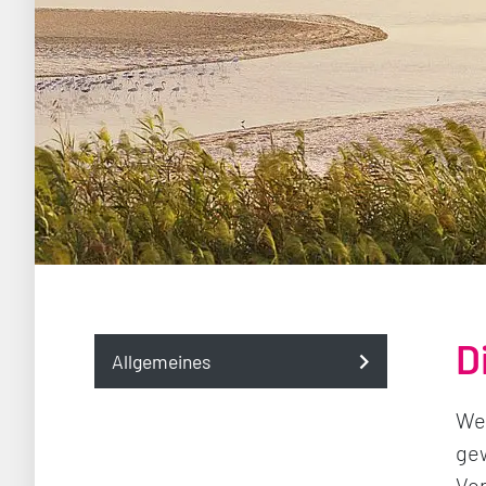
D
Allgemeines
Wer
gew
Vo