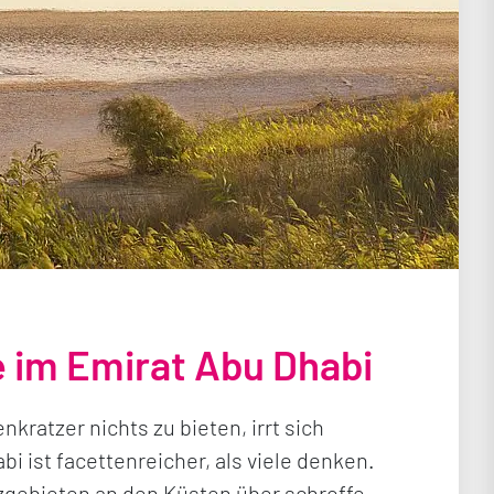
 im Emirat Abu Dhabi
ratzer nichts zu bieten, irrt sich
i ist facettenreicher, als viele denken.
gebieten an den Küsten über schroffe