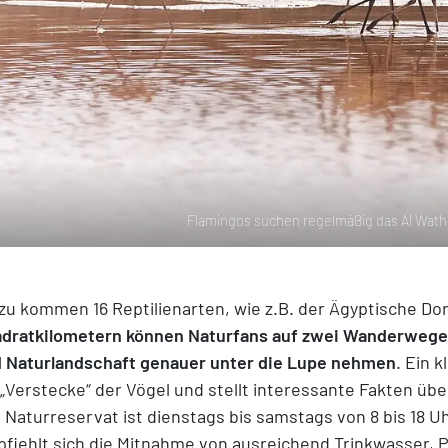
Flamingos suchen regelmäßig das Al Wath
zu kommen 16 Reptilienarten, wie z.B. der Ägyptische 
dratkilometern können Naturfans auf zwei Wanderwegen
 Naturlandschaft genauer unter die Lupe nehmen
. Ein 
 „Verstecke“ der Vögel und stellt interessante Fakten übe
 Naturreservat ist dienstags bis samstags von 8 bis 18 
fiehlt sich die Mitnahme von ausreichend Trinkwasser, 