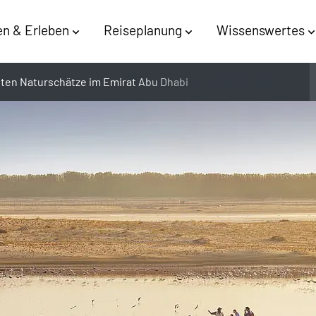
n & Erleben
Reiseplanung
Wissenswertes
sten Naturschätze im Emirat Abu Dhabi