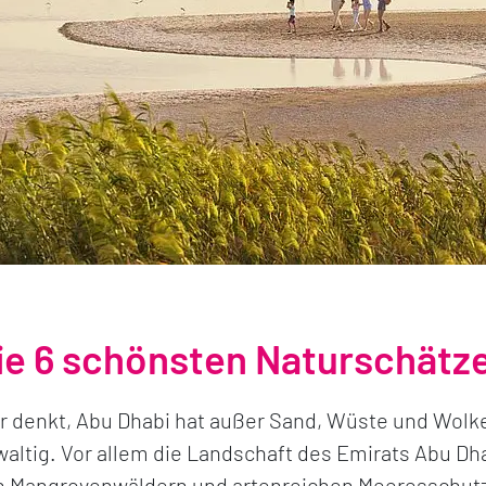
ie 6 schönsten Naturschätze
 denkt, Abu Dhabi hat außer Sand, Wüste und Wolkenk
altig. Vor allem die Landschaft des Emirats Abu Dhab
n Mangrovenwäldern und artenreichen Meeresschutz