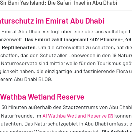
Sir Bani Yas Island: Die Safari-Insel in Abu Dhabi
turschutz im Emirat Abu Dhabi
 Emirat Abu Dhabi verfügt über eine überaus vielfältige 
anzenwelt.
Das Emirat zählt insgesamt 402 Pflanzen-, 49
 Reptilienarten
. Um die Artenvielfalt zu schützen, hat 
chaffen, das den Schutz aller Lebewesen in den 19 Naturs
 Naturreservate sind mittlerweile für den Tourismus geö
lichkeit haben, die einzigartige und faszinierende Flora 
erem Abu Dhabi BLOG.
 Wathba Wetland Reserve
 30 Minuten außerhalb des Stadtzentrums von Abu Dhabi w
e Naturfreunde. Im
Al Wathba Wetland Reserve
können 
utachten. Das Naturschutzgebiet in Abu Dhabi umfasst 
 von mehreren Wasserbecken umgeben ist.
Die Anfahrt 