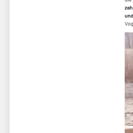
zah
und
Vog